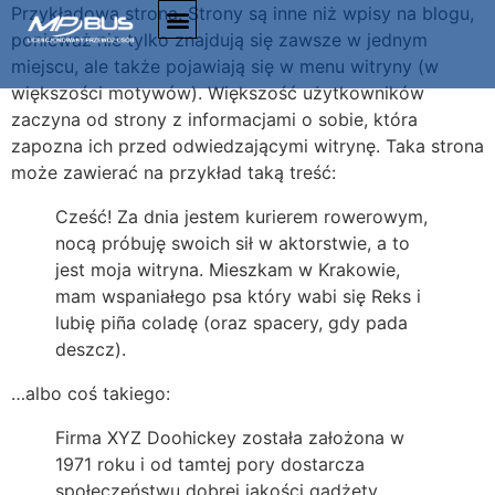
Przykładowa strona. Strony są inne niż wpisy na blogu,
ponieważ nie tylko znajdują się zawsze w jednym
miejscu, ale także pojawiają się w menu witryny (w
większości motywów). Większość użytkowników
zaczyna od strony z informacjami o sobie, która
zapozna ich przed odwiedzającymi witrynę. Taka strona
może zawierać na przykład taką treść:
Cześć! Za dnia jestem kurierem rowerowym,
nocą próbuję swoich sił w aktorstwie, a to
jest moja witryna. Mieszkam w Krakowie,
mam wspaniałego psa który wabi się Reks i
lubię piña coladę (oraz spacery, gdy pada
deszcz).
…albo coś takiego:
Firma XYZ Doohickey została założona w
1971 roku i od tamtej pory dostarcza
społeczeństwu dobrej jakości gadżety.