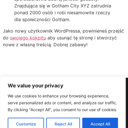
Znajdująca się w Gotham City XYZ zatrudnia
ponad 2000 osób i robi niesamowite rzeczy
dla społeczności Gotham.
Jako nowy użytkownik WordPressa, powinieneś przejść
do
swojego kokpitu
aby usunąć tę stronę i stworzyć
nowe z własną treścią. Dobrej zabawy!
We value your privacy
We use cookies to enhance your browsing experience,
serve personalized ads or content, and analyze our traffic.
© MP BUS 2026
By clicking "Accept All", you consent to our use of cookies.
Realizacja Młyn Graficzny
Przydatne linki
PL
Polityka prywatności
Customize
Reject All
Accept All