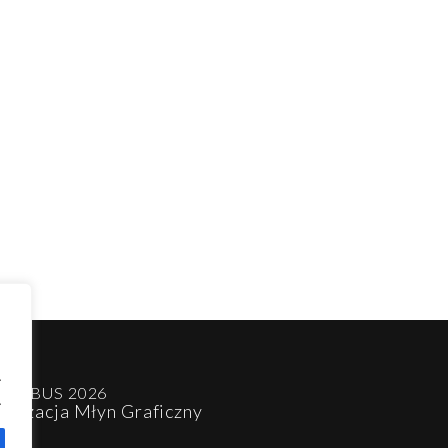
.
 MP BUS 2026
.
alizacja Młyn Graficzny