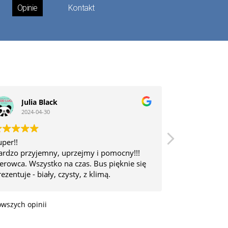
Opinie
Kontakt
Julia Black
Marci
2024-04-30
2024-0
uper!!
Mieliśmy prz
ardzo przyjemny, uprzejmy i pomocny!!!
Panem Marcin
ierowca. Wszystko na czas. Bus pięknie się
troska o klie
rezentuje - biały, czysty, z klimą.
czego można 
esteśmy zadowoleni i serdecznie
przewozu. W 
olecamy!!!
wszych opinii