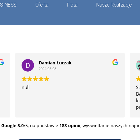
USINESS
Oferta
Flota
Nasze Realizacje
Damian Łuczak
2024-05-08
null
S
B
k
p
J
p
a
Google
5.0
/5,
na podstawie
183 opinii
,
wyświetlanie naszych najno